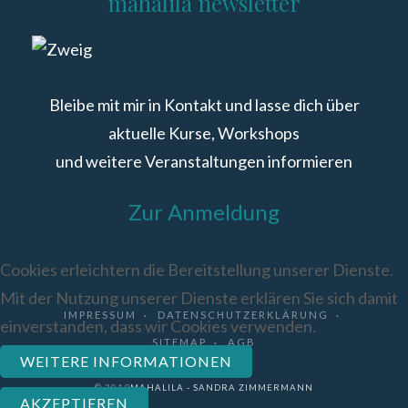
mahalila newsletter
Bleibe mit mir in Kontakt und lasse dich über
aktuelle Kurse, Workshops
und weitere Veranstaltungen informieren
Zur Anmeldung
Cookies erleichtern die Bereitstellung unserer Dienste.
Mit der Nutzung unserer Dienste erklären Sie sich damit
IMPRESSUM
DATENSCHUTZERKLÄRUNG
einverstanden, dass wir Cookies verwenden.
SITEMAP
AGB
WEITERE INFORMATIONEN
© 2019
MAHALILA - SANDRA ZIMMERMANN
AKZEPTIEREN